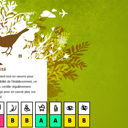
ité
tent tout en oeuvre pour
bilité de l'établissement, ce
 certifie régulièrement.
age pour en savoir plus sur
é.